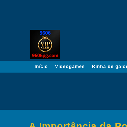
Início
Videogames
Rinha de galo
A Importância da Po