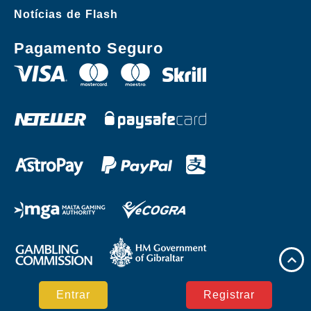
Notícias de Flash
Pagamento Seguro
Entrar
Registrar
Copyright © 9606 Cassino Reservado