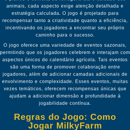
animais, cada aspecto exige atenção detalhada e
estratégia calculada. O jogo é projetado para
recompensar tanto a criatividade quanto a eficiência,
incentivando os jogadores a encontrar seu próprio
caminho para o sucesso.
O jogo oferece uma variedade de eventos sazonais,
permitindo que os jogadores celebrem e interajam com
aspectos únicos do calendário agrícola. Tais eventos
são uma forma de promover colaboração entre
jogadores, além de adicionar camadas adicionais de
envolvimento e complexidade. Esses eventos, muitas
vezes temáticos, oferecem recompensas únicas que
ajudam a adicionar dimensão e profundidade à
jogabilidade contínua.
Regras do Jogo: Como
Jogar MilkyFarm