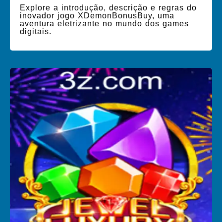
Explore a introdução, descrição e regras do
inovador jogo XDemonBonusBuy, uma
aventura eletrizante no mundo dos games
digitais.