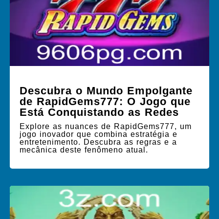
Descubra o Mundo Empolgante
de RapidGems777: O Jogo que
Está Conquistando as Redes
Explore as nuances de RapidGems777, um
jogo inovador que combina estratégia e
entretenimento. Descubra as regras e a
mecânica deste fenômeno atual.