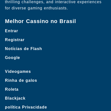
thrilling challenges, and interactive experiences
for diverse gaming enthusiasts.
Melhor Cassino no Brasil
Entrar
Registrar
Notícias de Flash
Google
Videogames
Rinha de galos
Roleta
Blackjack
política Privacidade