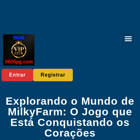
Rinha de galos
política P
Notícias de Flash
Entrar
Registrar
Explorando o Mundo de
MilkyFarm: O Jogo que
Está Conquistando os
Corações