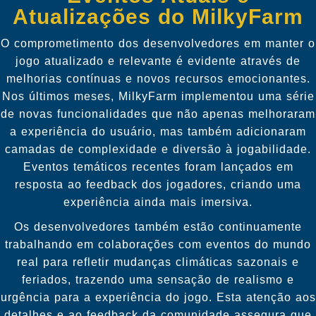
Atualizações do MilkyFarm
O comprometimento dos desenvolvedores em manter o
jogo atualizado e relevante é evidente através de
melhorias contínuas e novos recursos emocionantes.
Nos últimos meses, MilkyFarm implementou uma série
de novas funcionalidades que não apenas melhoraram
a experiência do usuário, mas também adicionaram
camadas de complexidade e diversão à jogabilidade.
Eventos temáticos recentes foram lançados em
resposta ao feedback dos jogadores, criando uma
experiência ainda mais imersiva.
Os desenvolvedores também estão continuamente
trabalhando em colaborações com eventos do mundo
real para refletir mudanças climáticas sazonais e
feriados, trazendo uma sensação de realismo e
urgência para a experiência do jogo. Esta atenção aos
detalhes e ao feedback da comunidade assegura que