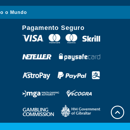
odo o Mundo
Pagamento Seguro