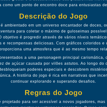
a como um ponto de encontro doce para entusiastas de
Descrição do Jogo
é ambientado em um universo encantador de doces, o
entura para coletar o máximo de guloseimas possível
 O objetivo é progredir através de vários níveis temátic
s e recompensas deliciosas. Com gráficos coloridos e 
proporciona uma atmosfera que é ao mesmo tempo rela
presentados a uma personagem principal carismática, c
z de açúcar causada por vilões astutos. Ao longo do 
desbloqueiam poderes especiais e descobrem mistério
nica. A história do jogo é rica em narrativas que inc
continuar explorando e superando desafios.
Regras do Jogo
 projetado para ser acessível a novos jogadores, mas