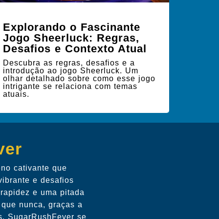
Explorando o Fascinante
Jogo Sheerluck: Regras,
Desafios e Contexto Atual
Descubra as regras, desafios e a
introdução ao jogo Sheerluck. Um
olhar detalhado sobre como esse jogo
intrigante se relaciona com temas
atuais.
ver
no cativante que
ibrante e desafios
 rapidez e uma pitada
 que nunca, graças a
is, SugarRushFever se