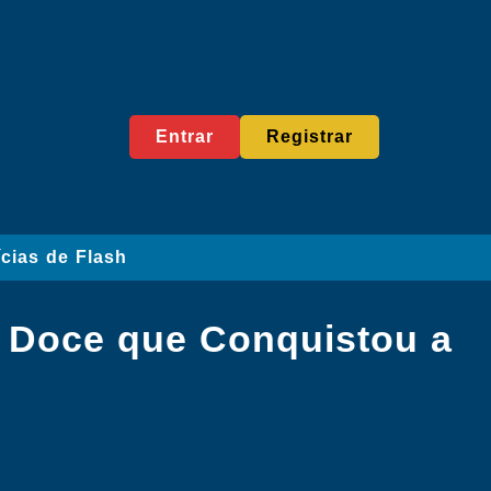
Entrar
Registrar
ícias de Flash
 Doce que Conquistou a