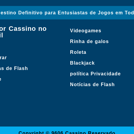
estino Definitivo para Entusiastas de Jogos em T
or Cassino no
Videogames
l
Rinha de galos
Roleta
rar
Blackjack
as de Flash
política Privacidade
e
Notícias de Flash
Copyright © 9606 Cassino Reservado