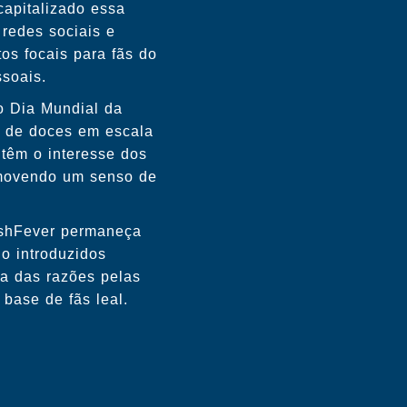
apitalizado essa
 redes sociais e
os focais para fãs do
ssoais.
o Dia Mundial da
a de doces em escala
têm o interesse dos
omovendo um senso de
ushFever permaneça
o introduzidos
a das razões pelas
base de fãs leal.