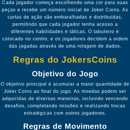
Cada jogador começa escolhendo uma cor para suas
peças e recebe um número inicial de Joker Coins. As
cartas de ação são embaralhadas e distribuídas,
permitindo que cada jogador tenha acesso a
diferentes habilidades e táticas. O tabuleiro é
colocado no centro, e os jogadores decidem a ordem
das jogadas através de uma rolagem de dados.
Regras do JokersCoins
Objetivo do Jogo
O objetivo principal é acumular a maior quantidade de
Joker Coins ao final do jogo. As moedas podem ser
adquiridas de diversas maneiras, incluindo vencendo
desafios, completando missões e realizando trocas
estratégicas com outros jogadores.
Regras de Movimento