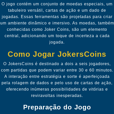
O jogo contém um conjunto de moedas especiais, um
tabuleiro versátil, cartas de ação e um dado de
jogadas. Essas ferramentas são projetadas para criar
um ambiente dinâmico e imersivo. As moedas, também
conhecidas como Joker Coins, são um elemento
central, adicionando um toque de incerteza a cada
jogada.
Como Jogar JokersCoins
O JokersCoins é destinado a dois a seis jogadores,
com partidas que podem variar entre 30 e 60 minutos.
A interação entre estratégia e sorte é aperfeiçoada
pela rolagem de dados e pelo uso de cartas de ação,
oferecendo inúmeras possibilidades de vitórias e
reviravoltas inesperadas.
Preparação do Jogo