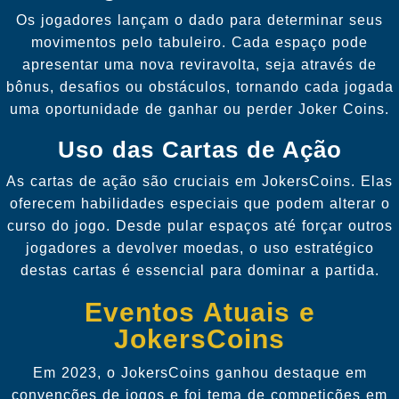
Os jogadores lançam o dado para determinar seus
movimentos pelo tabuleiro. Cada espaço pode
apresentar uma nova reviravolta, seja através de
bônus, desafios ou obstáculos, tornando cada jogada
uma oportunidade de ganhar ou perder Joker Coins.
Uso das Cartas de Ação
As cartas de ação são cruciais em JokersCoins. Elas
oferecem habilidades especiais que podem alterar o
curso do jogo. Desde pular espaços até forçar outros
jogadores a devolver moedas, o uso estratégico
destas cartas é essencial para dominar a partida.
Eventos Atuais e
JokersCoins
Em 2023, o JokersCoins ganhou destaque em
convenções de jogos e foi tema de competições em