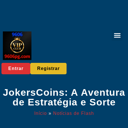
Rinha de galos
política P
Notícias de Flash
Entrar
Registrar
JokersCoins: A Aventura
de Estratégia e Sorte
Início
»
Notícias de Flash