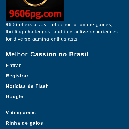
9606 offers a vast collection of online games,
thrilling challenges, and interactive experiences
for diverse gaming enthusiasts.
Melhor Cassino no Brasil
Entrar
Registrar
Notícias de Flash
Google
Videogames
Rinha de galos