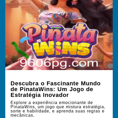
Descubra o Fascinante Mundo
de PinataWins: Um Jogo de
Estratégia Inovador
Explore a experiência emocionante de
PinataWins, um jogo que mistura estratégia,
sorte e habilidade, e aprenda suas regras e
mecânicas.