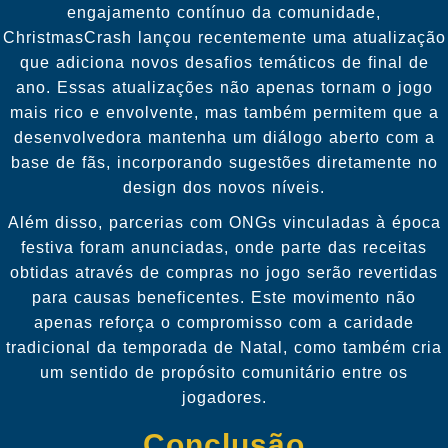
engajamento contínuo da comunidade,
ChristmasCrash lançou recentemente uma atualização
que adiciona novos desafios temáticos de final de
ano. Essas atualizações não apenas tornam o jogo
mais rico e envolvente, mas também permitem que a
desenvolvedora mantenha um diálogo aberto com a
base de fãs, incorporando sugestões diretamente no
design dos novos níveis.
Além disso, parcerias com ONGs vinculadas à época
festiva foram anunciadas, onde parte das receitas
obtidas através de compras no jogo serão revertidas
para causas beneficentes. Este movimento não
apenas reforça o compromisso com a caridade
tradicional da temporada de Natal, como também cria
um sentido de propósito comunitário entre os
jogadores.
Conclusão