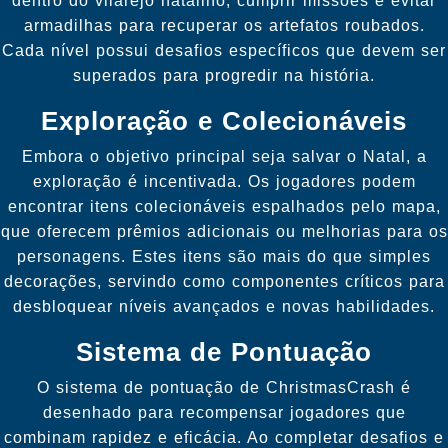
dentro do vilarejo natalino, cumprir missões e evitar
armadilhas para recuperar os artefatos roubados.
Cada nível possui desafios específicos que devem ser
superados para progredir na história.
Exploração e Colecionáveis
Embora o objetivo principal seja salvar o Natal, a
exploração é incentivada. Os jogadores podem
encontrar itens colecionáveis espalhados pelo mapa,
que oferecem prêmios adicionais ou melhorias para os
personagens. Estes itens são mais do que simples
decorações, servindo como componentes críticos para
desbloquear níveis avançados e novas habilidades.
Sistema de Pontuação
O sistema de pontuação de ChristmasCrash é
desenhado para recompensar jogadores que
combinam rapidez e eficácia. Ao completar desafios e