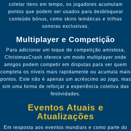
coletar itens em tempo, os jogadores acumulam
pontos que podem ser usados para desbloquear
conteúdo bónus, como skins temáticas e trilhas
sonoras exclusivas.
Multiplayer e Competição
Para adicionar um toque de competição amistosa,
ChristmasCrash oferece um modo multiplayer onde
amigos podem competir em disputas para ver quem
completa os níveis mais rapidamente ou acumula mais
pontos. Este não é apenas um acréscimo ao jogo, mas
sim uma forma de reforçar a experiência coletiva das
festividades.
Eventos Atuais e
Atualizações
Em resposta aos eventos mundiais e como parte do