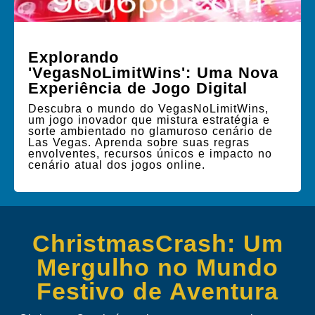
Explorando
'VegasNoLimitWins': Uma Nova
Experiência de Jogo Digital
Descubra o mundo do VegasNoLimitWins,
um jogo inovador que mistura estratégia e
sorte ambientado no glamuroso cenário de
Las Vegas. Aprenda sobre suas regras
envolventes, recursos únicos e impacto no
cenário atual dos jogos online.
ChristmasCrash: Um
Mergulho no Mundo
Festivo de Aventura